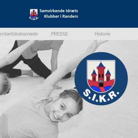
entantskabsmøde
PRESSE
Historie