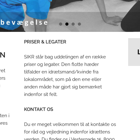
PRISER & LEGATER
ON
SIKR står bag uddelingen af en række
priser og legater. Den flotte hæder
ret
tilfalder en idrætsmand/kvinde fra
ers
lokalområdet, som på den ene eller
g
anden måde har gjort sig bemærket
indenfor sit felt.
KONTAKT OS
ten i
ores
Du er meget velkommen til at kontakte os
for råd og vejledning indenfor idrættens
verden. Du finder os i Vestergade 15, 8900