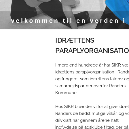
IDRÆTTENS
PARAPLYORGANISATI
I mere end hundrede år har SIKR væ
idrættens paraplyorganisation i Rand
og fungeret som idrættens talerør o
samarbejdspartner overfor Randers
Kommune.
Hos SIKR brænder vi for at give idræt
Randers de bedst mulige vilkår, og v
drivkraft har gennem årene haft
indflydelse på adskillige tiltag, der på