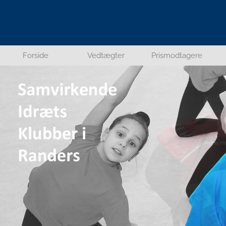
Forside
Vedtægter
Prismodtagere